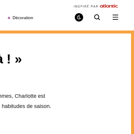
Décoration
Mode
Recherche
Ouvrir
de
/
lecture
fermer
le
menu
 ! »
mmes, Charlotte est
es habitudes de saison.