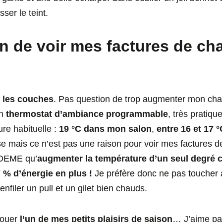
ser le teint.
n de voir mes factures de ch
e les couches
. Pas question de trop augmenter mon chauf
un
thermostat d’ambiance programmable
, très pratique
re habituelle :
19 °C dans mon salon
,
entre 16 et 17
use mais ce n’est pas une raison pour voir mes factures d
’ADEME qu’
augmenter la température d’un seul degré c
% d’énergie en plus !
Je préfère donc ne pas toucher 
 enfiler un pull et un gilet bien chauds.
vouer
l’un de mes petits plaisirs de saison
… J’aime pa