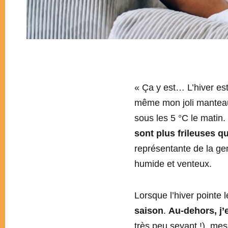
« Ça y est… L’hiver est
même mon joli manteau
sous les 5 °C le matin
sont plus frileuses 
représentante de la gen
humide et venteux.
Lorsque l’hiver pointe 
saison
.
Au-dehors, j
très peu seyant !), mes