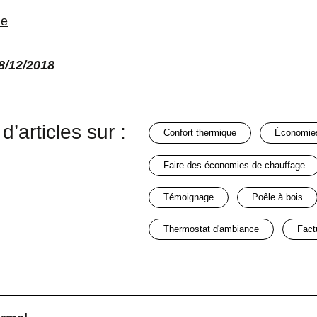
ie
28/12/2018
d’articles sur :
confort thermique
économie
faire des économies de chauffage
témoignage
poêle à bois
thermostat d'ambiance
fac