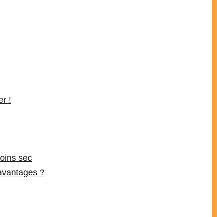
r !
oins sec
s avantages ?