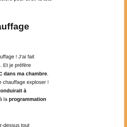
auffage
fage ! J’ai fait
. Et je préfère
 °C dans ma chambre
.
e chauffage exploser !
onduirait à
à la
programmation
r-dessus tout