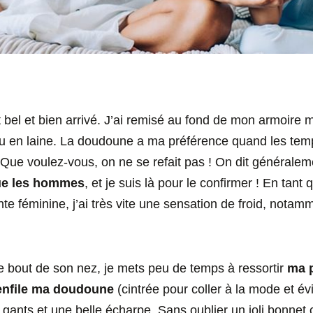
 bel et bien arrivé. J’ai remisé au fond de mon armoire 
 en laine. La doudoune a ma préférence quand les tem
. Que voulez-vous, on ne se refait pas ! On dit générale
que les hommes
, et je suis là pour le confirmer ! En tant
te féminine, j’ai très vite une sensation de froid, notamm
le bout de son nez, je mets peu de temps à ressortir
ma p
’enfile ma doudoune
(cintrée pour coller à la mode et évi
 gants et une belle écharpe. Sans oublier un joli bonnet c