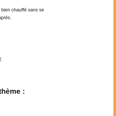
 bien chauffé sans se
après.
!
thème :