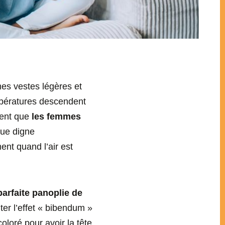
mes vestes légères et
pératures descendent
ment que
les femmes
 que digne
ent quand l’air est
arfaite panoplie de
ter l’effet « bibendum »
oloré pour avoir la tête