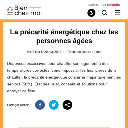
Bien
Chez
Mode
Recherche
Ouvri
de
/
Moi
lecture
ferme
le
La précarité énergétique chez les
menu
personnes âgées
Mis à jour le 20 mai 2022
Temps de lecture :
2
min
Dépenses excessives pour chauffer son logement à des
températures correctes, voire impossibilités financières de le
chauffer, la précarité énergétique concerne majoritairement les
séniors (50%). État des lieux, conseils et solutions pour
enrayer ce fléau.
Partager l'article :