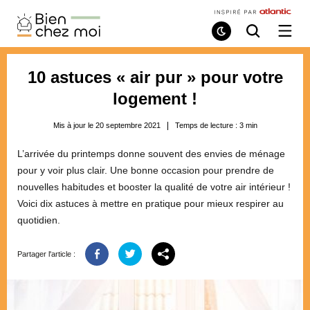
Bien
Chez
Mode
Recherche
Ouvri
de
/
Moi
lecture
ferme
le
10 astuces « air pur » pour votre
menu
logement !
Mis à jour le 20 septembre 2021
Temps de lecture :
3
min
L’arrivée du printemps donne souvent des envies de ménage
pour y voir plus clair. Une bonne occasion pour prendre de
nouvelles habitudes et booster la qualité de votre air intérieur !
Voici dix astuces à mettre en pratique pour mieux respirer au
quotidien.
Partager l'article :