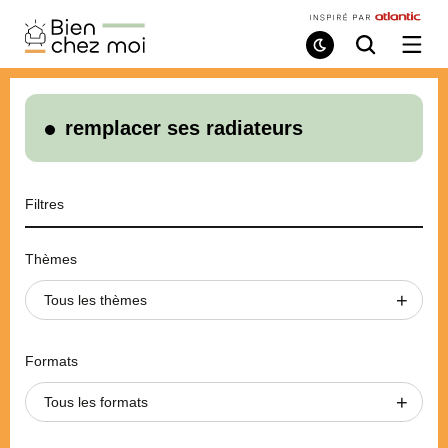
Bien
Chez
Mode
Recherche
Ouvri
de
/
Moi
lecture
ferme
le
menu
remplacer ses radiateurs
Filtres
Thèmes
Tous les thèmes
Formats
Tous les formats