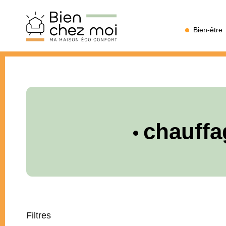
Bien
Bien-être
Chez
Moi
chauffa
Filtres