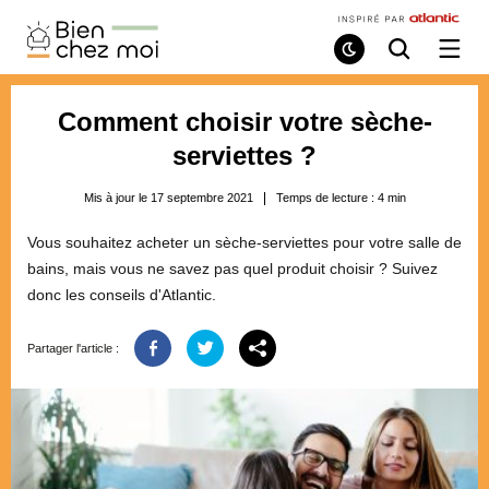
Bien
Chez
Mode
Recherche
Ouvri
de
/
Moi
lecture
ferme
le
Comment choisir votre sèche-
menu
serviettes ?
Mis à jour le 17 septembre 2021
Temps de lecture :
4
min
Vous souhaitez acheter un sèche-serviettes pour votre salle de
bains, mais vous ne savez pas quel produit choisir ? Suivez
donc les conseils d'Atlantic.
Partager l'article :