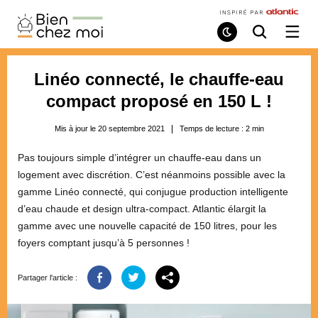
Bien
Chez
Mode
Recherche
Ouvri
de
/
Moi
lecture
ferme
le
Linéo connecté, le chauffe-eau
menu
compact proposé en 150 L !
Mis à jour le 20 septembre 2021
Temps de lecture :
2
min
Pas toujours simple d’intégrer un chauffe-eau dans un
logement avec discrétion. C’est néanmoins possible avec la
gamme Linéo connecté, qui conjugue production intelligente
d’eau chaude et design ultra-compact. Atlantic élargit la
gamme avec une nouvelle capacité de 150 litres, pour les
foyers comptant jusqu’à 5 personnes !
Partager l'article :