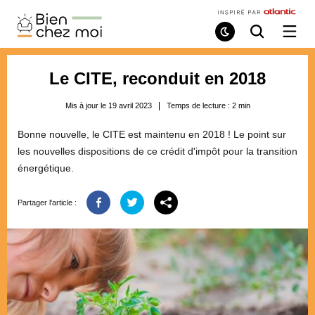
Bien
Chez
Mode
Recherche
Ouvri
de
/
Moi
lecture
ferme
le
Le CITE, reconduit en 2018
menu
Mis à jour le 19 avril 2023
Temps de lecture :
2
min
Bonne nouvelle, le CITE est maintenu en 2018 ! Le point sur
les nouvelles dispositions de ce crédit d'impôt pour la transition
énergétique.
Partager l'article :