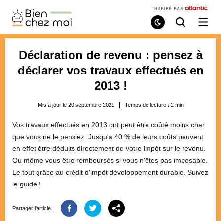
Bien
Chez
Mode
Recherche
Ouvri
de
/
Moi
lecture
ferme
le
Déclaration de revenu : pensez à
menu
déclarer vos travaux effectués en
2013 !
Mis à jour le 20 septembre 2021
Temps de lecture :
2
min
Vos travaux effectués en 2013 ont peut être coûté moins cher
que vous ne le pensiez. Jusqu'à 40 % de leurs coûts peuvent
en effet être déduits directement de votre impôt sur le revenu.
Ou même vous être remboursés si vous n'êtes pas imposable.
Le tout grâce au crédit d'impôt développement durable. Suivez
le guide !
Partager l'article :