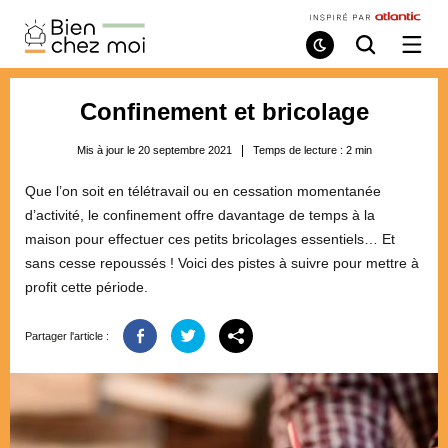
Bien
Chez
Mode
Recherche
Ouvri
de
/
Moi
lecture
ferme
le
Confinement et bricolage
menu
Mis à jour le 20 septembre 2021
Temps de lecture :
2
min
Que l’on soit en télétravail ou en cessation momentanée
d’activité, le confinement offre davantage de temps à la
maison pour effectuer ces petits bricolages essentiels… Et
sans cesse repoussés ! Voici des pistes à suivre pour mettre à
profit cette période.
Partager l'article :