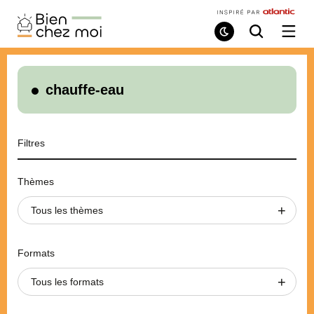
Bien
Chez
Mode
Recherche
Ouvri
de
/
Moi
lecture
ferme
le
menu
chauffe-eau
Filtres
Thèmes
Tous les thèmes
Formats
Tous les formats