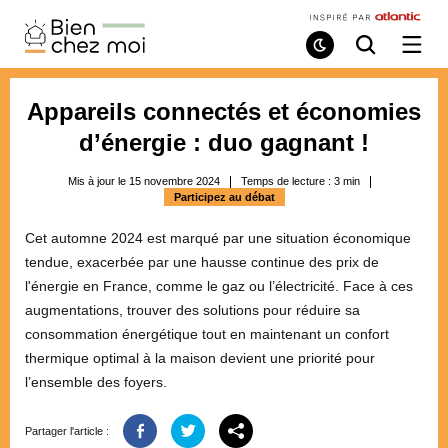
Bien
Chez
Mode
Recherche
Ouvri
de
/
Moi
lecture
ferme
le
Appareils connectés et économies
menu
d’énergie : duo gagnant !
Mis à jour le 15 novembre 2024
Temps de lecture :
3
min
Participez au débat
Cet automne 2024 est marqué par une situation économique
tendue, exacerbée par une hausse continue des prix de
l'énergie en France, comme le gaz ou l’électricité. Face à ces
augmentations, trouver des solutions pour réduire sa
consommation énergétique tout en maintenant un confort
thermique optimal à la maison devient une priorité pour
l’ensemble des foyers.
Partager l'article :