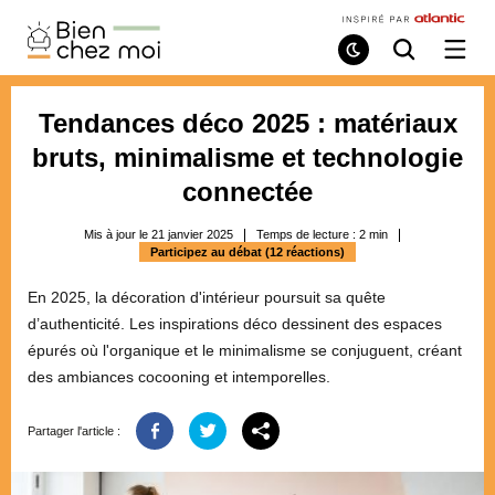
Bien
Chez
Mode
Recherche
Ouvri
de
/
Moi
lecture
ferme
le
Tendances déco 2025 : matériaux
menu
bruts, minimalisme et technologie
connectée
Mis à jour le 21 janvier 2025
Temps de lecture :
2
min
Participez au débat (12 réactions)
En 2025, la décoration d'intérieur poursuit sa quête
d’authenticité. Les inspirations déco dessinent des espaces
épurés où l'organique et le minimalisme se conjuguent, créant
des ambiances cocooning et intemporelles.
Partager l'article :