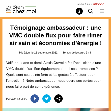
Bien
Chez
Mode
Recherche
Ouvri
de
/
Moi
lecture
ferme
le
Témoignage ambassadeur : une
menu
VMC double flux pour faire rimer
air sain et économies d’énergie !
Mis à jour le 15 septembre 2021
Temps de lecture :
2
min
Voilà deux ans et demi, Alexis Crevel a fait l’acquisition d’une
VMC double flux. Son équipement tient-il ses promesses ?
Quels sont ses points forts et les gestes à effectuer pour
l’entretien ? Notre ambassadeur nous ouvre ses portes pour
nous faire part de son expérience.
Partager l'article :