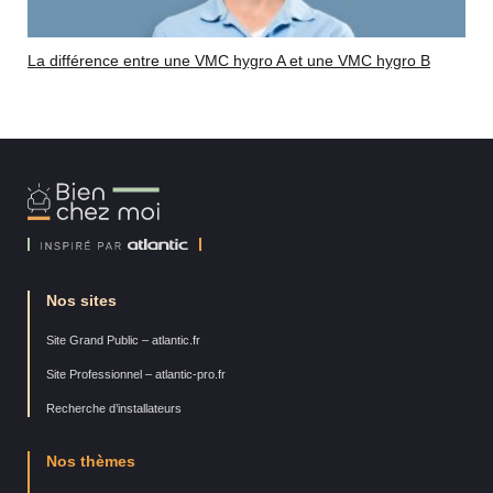
La différence entre une VMC hygro A et une VMC hygro B
Bien
Chez
Moi
Nos sites
Site Grand Public – atlantic.fr
Site Professionnel – atlantic-pro.fr
Recherche d’installateurs
Nos thèmes