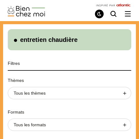
Bien
Chez
Mode
Recherche
Ouvri
de
/
Moi
lecture
ferme
le
menu
entretien chaudière
Filtres
Thèmes
Tous les thèmes
Formats
Tous les formats