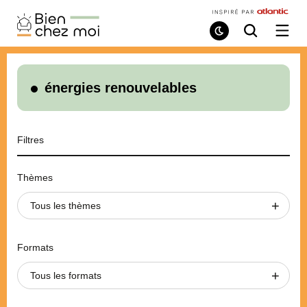
Bien
Chez
Mode
Recherche
Ouvri
de
/
Moi
lecture
ferme
le
menu
énergies renouvelables
Filtres
Thèmes
Tous les thèmes
Formats
Tous les formats