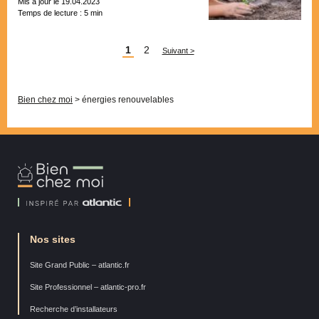
Mis à jour le 19.04.2023
Temps de lecture :
5
min
Pagination
1
2
Suivant >
Bien chez moi
>
énergies renouvelables
Bien
Chez
Moi
Nos sites
Site Grand Public – atlantic.fr
Site Professionnel – atlantic-pro.fr
Recherche d’installateurs