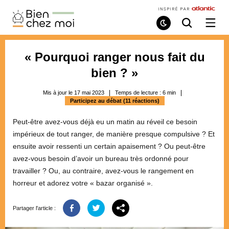
Bien
Chez
Mode
Recherche
Ouvri
de
/
Moi
lecture
ferme
le
« Pourquoi ranger nous fait du
menu
bien ? »
Mis à jour le 17 mai 2023
Temps de lecture :
6
min
Participez au débat (11 réactions)
Peut-être avez-vous déjà eu un matin au réveil ce besoin
impérieux de tout ranger, de manière presque compulsive ? Et
ensuite avoir ressenti un certain apaisement ? Ou peut-être
avez-vous besoin d’avoir un bureau très ordonné pour
travailler ? Ou, au contraire, avez-vous le rangement en
horreur et adorez votre « bazar organisé ».
Partager l'article :