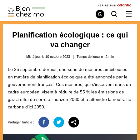
Bien
Chez
Mode
Recherche
Ouvri
de
/
Moi
lecture
ferme
le
Planification écologique : ce qui
menu
va changer
Mis à jour le 10 octobre 2023
Temps de lecture :
2
min
Le 25 septembre dernier, une série de mesures ambitieuses
en matière de planification écologique a été annoncée par le
gouvernement français. Ces mesures, qui s’inscrivent dans un
cadre européen, visent à réduire de 55 % les émissions de
gaz à effet de serre à l’horizon 2030 et à atteindre la neutralité
carbone d'ici 2050.
Partager l'article :