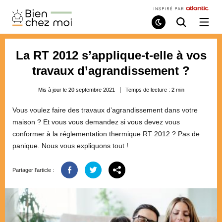
Bien
Chez
Mode
Recherche
Ouvri
de
/
Moi
lecture
ferme
le
La RT 2012 s’applique-t-elle à vos
menu
travaux d’agrandissement ?
Mis à jour le 20 septembre 2021
Temps de lecture :
2
min
Vous voulez faire des travaux d’agrandissement dans votre
maison ? Et vous vous demandez si vous devez vous
conformer à la réglementation thermique RT 2012 ? Pas de
panique. Nous vous expliquons tout !
Partager l'article :