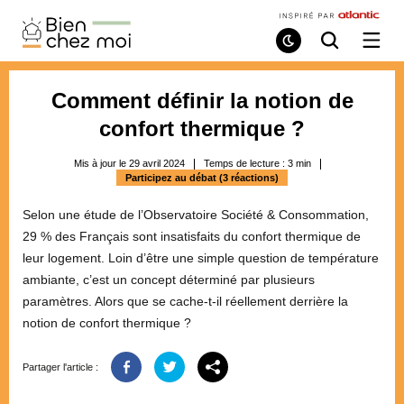
Bien
Chez
Mode
Recherche
Ouvri
de
/
Moi
lecture
ferme
le
Comment définir la notion de
menu
confort thermique ?
Mis à jour le 29 avril 2024
Temps de lecture :
3
min
Participez au débat (3 réactions)
Selon une étude de l’Observatoire Société & Consommation,
29 % des Français sont insatisfaits du confort thermique de
leur logement. Loin d’être une simple question de température
ambiante, c’est un concept déterminé par plusieurs
paramètres. Alors que se cache-t-il réellement derrière la
notion de confort thermique ?
Partager l'article :