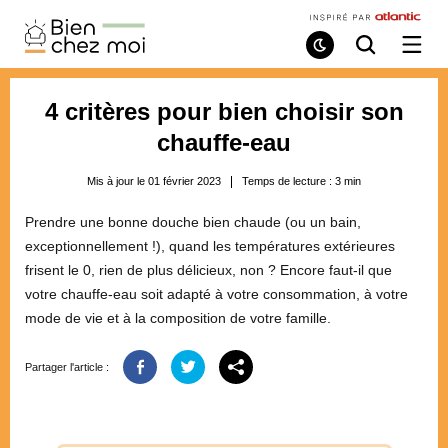
Bien
Chez
Mode
Recherche
Ouvri
de
/
Moi
lecture
ferme
le
4 critères pour bien choisir son
menu
chauffe-eau
Mis à jour le 01 février 2023
Temps de lecture :
3
min
Prendre une bonne douche bien chaude (ou un bain,
exceptionnellement !), quand les températures extérieures
frisent le 0, rien de plus délicieux, non ? Encore faut-il que
votre chauffe-eau soit adapté à votre consommation, à votre
mode de vie et à la composition de votre famille.
Partager l'article :