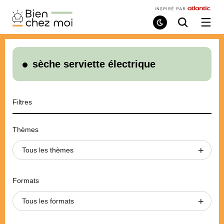
Bien
Chez
Mode
Recherche
Ouvri
de
/
Moi
lecture
ferme
le
menu
sèche serviette électrique
Filtres
Thèmes
Tous les thèmes
Formats
Tous les formats