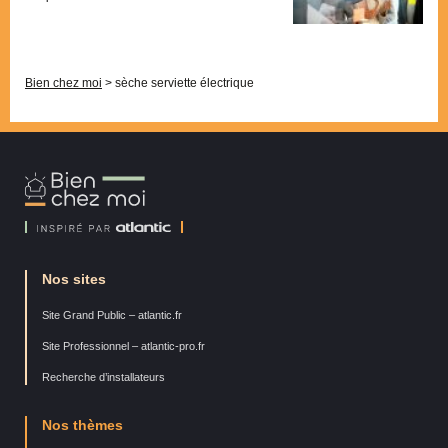
Pagination
Bien chez moi
>
sèche serviette électrique
Bien
Chez
Moi
Nos sites
Site Grand Public – atlantic.fr
Site Professionnel – atlantic-pro.fr
Recherche d’installateurs
Nos thèmes