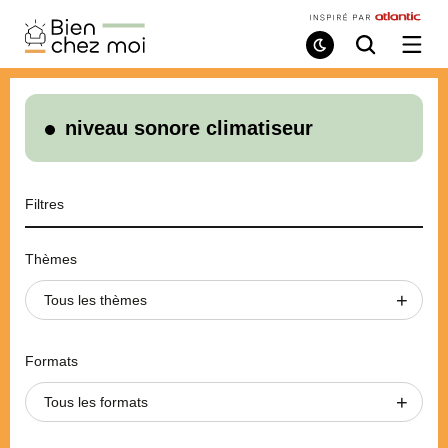
Bien
Chez
Mode
Recherche
Ouvri
de
/
Moi
lecture
ferme
le
menu
niveau sonore climatiseur
Filtres
Thèmes
Tous les thèmes
Formats
Tous les formats