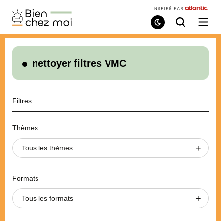
Bien
Chez
Mode
Recherche
Ouvri
de
/
Moi
lecture
ferme
le
menu
nettoyer filtres VMC
Filtres
Thèmes
Tous les thèmes
Formats
Tous les formats