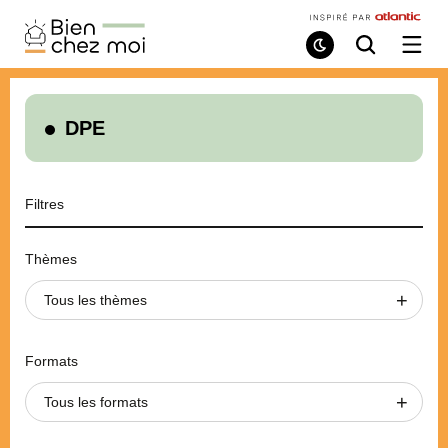
Bien
Chez
Mode
Recherche
Ouvri
de
/
Moi
lecture
ferme
le
menu
DPE
Filtres
Thèmes
Tous les thèmes
Formats
Tous les formats