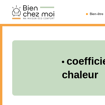
Bien
Bien-être
Chez
Moi
coeffic
chaleur