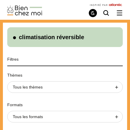
Bien
Chez
Mode
Recherche
Ouvri
de
/
Moi
lecture
ferme
le
menu
climatisation réversible
Filtres
Thèmes
Tous les thèmes
Formats
Tous les formats