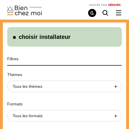
Bien
Chez
Mode
Recherche
Ouvri
de
/
Moi
lecture
ferme
le
menu
choisir installateur
Filtres
Thèmes
Tous les thèmes
Formats
Tous les formats