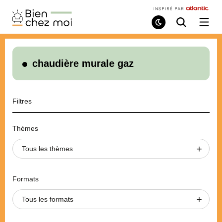
Bien
Chez
Mode
Recherche
Ouvri
de
/
Moi
lecture
ferme
le
menu
chaudière murale gaz
Filtres
Thèmes
Tous les thèmes
Formats
Tous les formats