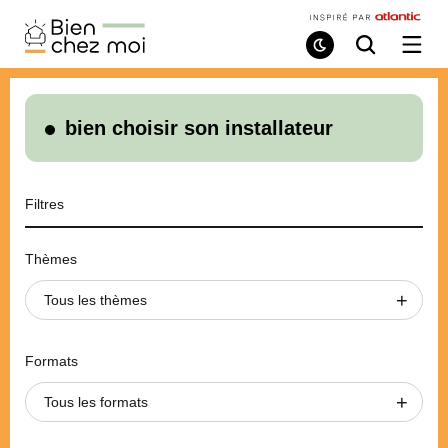
Bien
Chez
Mode
Recherche
Ouvri
de
/
Moi
lecture
ferme
le
menu
bien choisir son installateur
Filtres
Thèmes
Tous les thèmes
Formats
Tous les formats