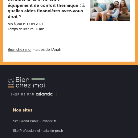
équipement de confort thermique : à
quelles aides financières avez-vous
droit ?
Mis à jour le 17.09.2021
Temps de lecture :
6
min
Pagination
Bien chez moi
>
aides de l'Anah
Bien
Chez
Moi
Nos sites
Site Grand Public – atlantic.fr
Site Professionnel – atlantic-pro.fr