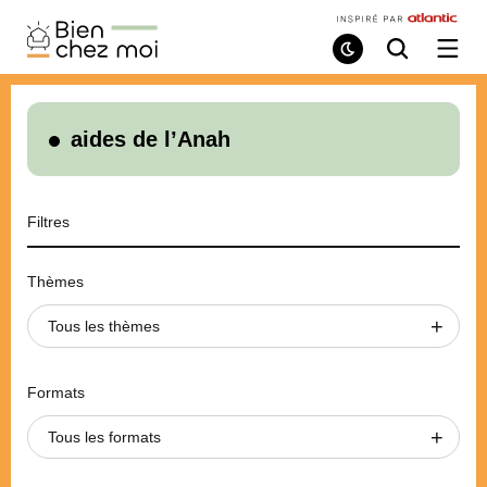
Bien
Chez
Mode
Recherche
Ouvri
de
/
Moi
lecture
ferme
le
menu
aides de l’Anah
Filtres
Thèmes
Tous les thèmes
Formats
Tous les formats