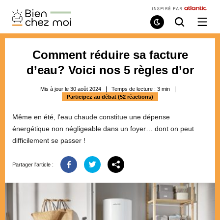
Bien
Chez
Mode
Recherche
Ouvri
de
/
Moi
lecture
ferme
le
Comment réduire sa facture
menu
d’eau? Voici nos 5 règles d’or
Mis à jour le 30 août 2024
Temps de lecture :
3
min
Participez au débat (52 réactions)
Même en été, l'eau chaude constitue une dépense
énergétique non négligeable dans un foyer… dont on peut
difficilement se passer !
Partager l'article :