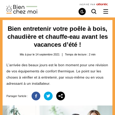
Bien
Chez
Mode
Recherche
Ouvri
de
/
Moi
lecture
ferme
le
Bien entretenir votre poêle à bois,
menu
chaudière et chauffe-eau avant les
vacances d’été !
Mis à jour le 14 septembre 2021
Temps de lecture :
2
min
L'arrivée des beaux jours est le bon moment pour une révision
de vos équipements de confort thermique. Le point sur les
choses à vérifier et à entretenir, par vous-même ou en vous
adressant à un installateur.
Partager l'article :