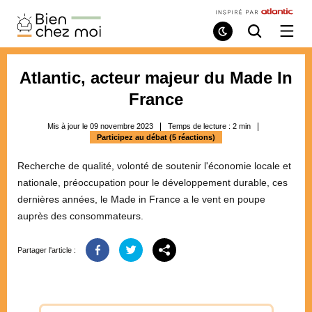
Bien
Chez
Mode
Recherche
Ouvri
de
/
Moi
lecture
ferme
le
Atlantic, acteur majeur du Made In
menu
France
Mis à jour le 09 novembre 2023
Temps de lecture :
2
min
Participez au débat (5 réactions)
Recherche de qualité, volonté de soutenir l'économie locale et
nationale, préoccupation pour le développement durable, ces
dernières années, le Made in France a le vent en poupe
auprès des consommateurs.
Partager l'article :