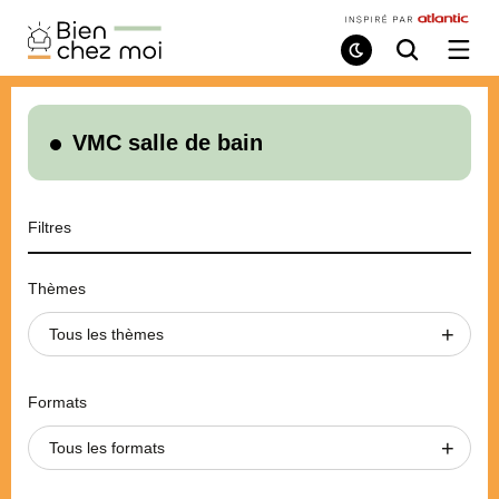
Bien
Chez
Mode
Recherche
Ouvri
de
/
Moi
lecture
ferme
le
menu
VMC salle de bain
Filtres
Thèmes
Tous les thèmes
Formats
Tous les formats