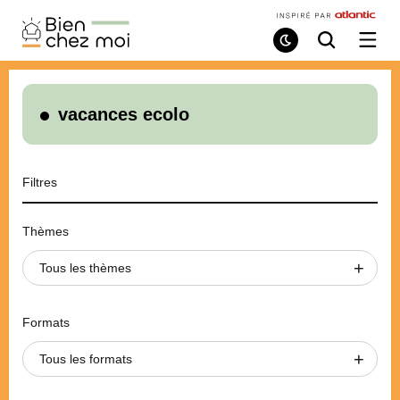
Bien
Chez
Mode
Recherche
Ouvri
de
/
Moi
lecture
ferme
le
menu
vacances ecolo
Filtres
Thèmes
Tous les thèmes
Formats
Tous les formats