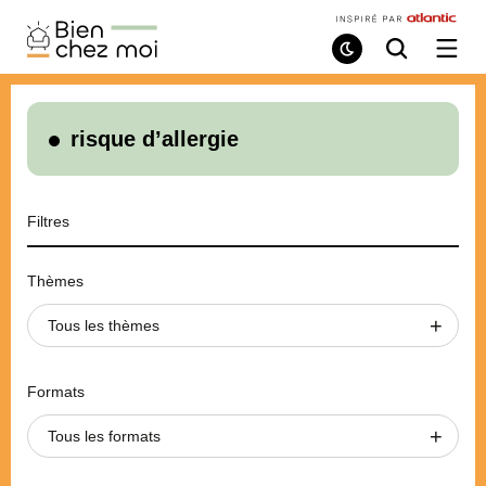
Bien
Chez
Mode
Recherche
Ouvri
de
/
Moi
lecture
ferme
le
menu
risque d’allergie
Filtres
Thèmes
Tous les thèmes
Formats
Tous les formats