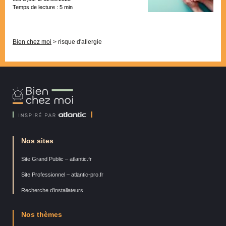
Temps de lecture :
5
min
Pagination
Bien chez moi
>
risque d'allergie
Bien
Chez
Moi
Nos sites
Site Grand Public – atlantic.fr
Site Professionnel – atlantic-pro.fr
Recherche d’installateurs
Nos thèmes