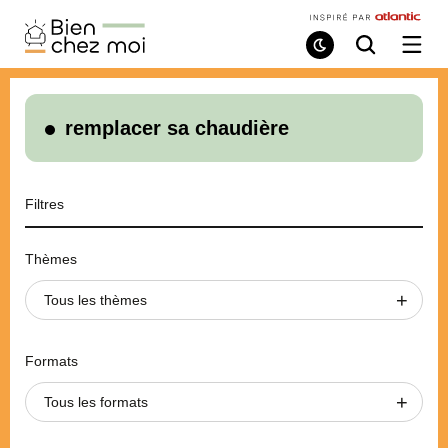
Bien
Chez
Mode
Recherche
Ouvri
de
/
Moi
lecture
ferme
le
menu
remplacer sa chaudière
Filtres
Thèmes
Tous les thèmes
Formats
Tous les formats