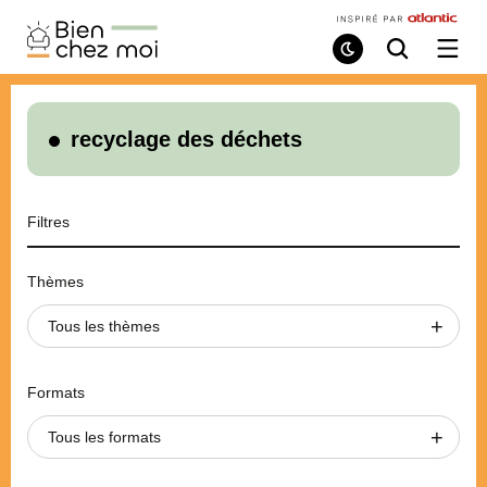
Bien
Chez
Mode
Recherche
Ouvri
de
/
Moi
lecture
ferme
le
menu
recyclage des déchets
Filtres
Thèmes
Tous les thèmes
Formats
Tous les formats