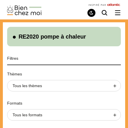
Bien
Chez
Mode
Recherche
Ouvri
de
/
Moi
lecture
ferme
le
menu
RE2020 pompe à chaleur
Filtres
Thèmes
Tous les thèmes
Formats
Tous les formats