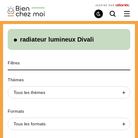
Bien
Chez
Mode
Recherche
Ouvri
de
/
Moi
lecture
ferme
le
menu
radiateur lumineux Divali
Filtres
Thèmes
Tous les thèmes
Formats
Tous les formats