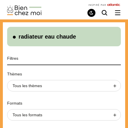
Bien
Chez
Mode
Recherche
Ouvri
de
/
Moi
lecture
ferme
le
menu
radiateur eau chaude
Filtres
Thèmes
Tous les thèmes
Formats
Tous les formats