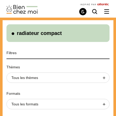
Bien
Chez
Mode
Recherche
Ouvri
de
/
Moi
lecture
ferme
le
menu
radiateur compact
Filtres
Thèmes
Tous les thèmes
Formats
Tous les formats