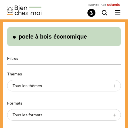
Bien
Chez
Mode
Recherche
Ouvri
de
/
Moi
lecture
ferme
le
menu
poele à bois économique
Filtres
Thèmes
Tous les thèmes
Formats
Tous les formats