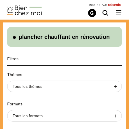
Bien
Chez
Mode
Recherche
Ouvri
de
/
Moi
lecture
ferme
le
menu
plancher chauffant en rénovation
Filtres
Thèmes
Tous les thèmes
Formats
Tous les formats