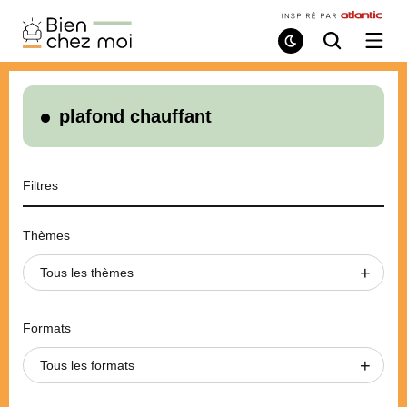
Bien
Chez
Mode
Recherche
Ouvri
de
/
Moi
lecture
ferme
le
menu
plafond chauffant
Filtres
Thèmes
Tous les thèmes
Formats
Tous les formats