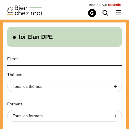
Bien
Chez
Mode
Recherche
Ouvri
de
/
Moi
lecture
ferme
le
menu
loi Elan DPE
Filtres
Thèmes
Tous les thèmes
Formats
Tous les formats