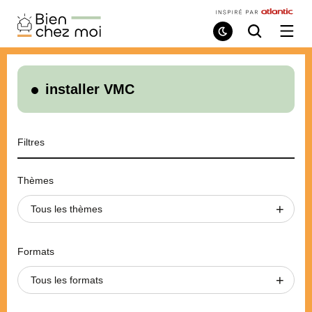
Bien
Chez
Mode
Recherche
Ouvri
de
/
Moi
lecture
ferme
le
menu
installer VMC
Filtres
Thèmes
Tous les thèmes
Formats
Tous les formats