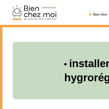
Bien
Bien-être
Chez
Moi
install
hygrorég