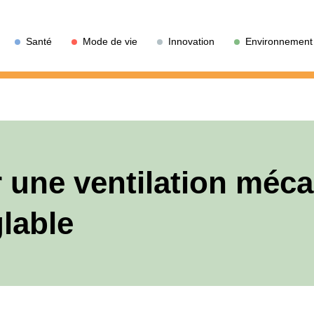
Santé
Mode de vie
Innovation
Environnement
er une ventilation méc
lable