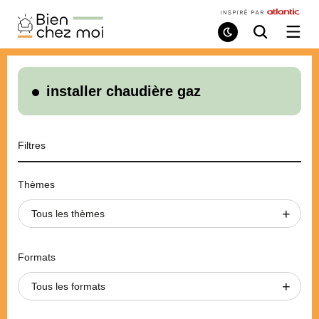
Bien
Chez
Mode
Recherche
Ouvri
de
/
Moi
lecture
ferme
le
menu
installer chaudière gaz
Filtres
Thèmes
Tous les thèmes
Formats
Tous les formats